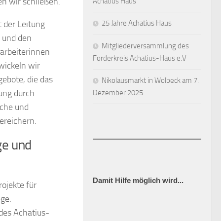
en wir schließen.
Achatius Haus
 der Leitung
25 Jahre Achatius Haus
 und den
Mitgliederversammlung des
arbeiterinnen
Förderkreis Achatius-Haus e.V
wickeln wir
bote, die das
Nikolausmarkt in Wolbeck am 7.
tung durch
Dezember 2025
liche und
ereichern.
ge und
Damit Hilfe möglich wird.
..
ojekte für
ge.
des Achatius-