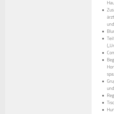
Hau
Zus
ärz
und
Blu
Tei
(„U
Com
Beg
Hon
spa
Gru
und
Reg
Tis
Hun