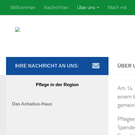
Willkommen
Nachrichten
Über uns
Mach mit
Zum Inhalt springen
IHRE NACHRICHT AN UNS:
ÜBER 
Pflege in der Region
Am 14. 
einem I
Das Achatius-Haus
gemeinn
Pflegee
Spenden