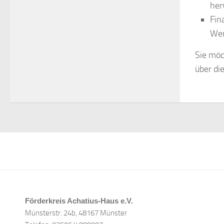
her
Fin
Wer
Sie möc
über di
Förderkreis Achatius-Haus e.V.
Münsterstr. 24b, 48167 Münster