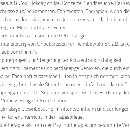
ses, z.B. Zoo, Holiday on Ice, Konzerte, Sendbesuche, Karne
chüsse zu Medikamenten, Fahrtkosten, Therapien, wenn die
tlich verordnet sind, von den Krankenkassen jedoch nicht
 eigene Mittel nicht ausreichen.
mensträuße zu besonderen Geburtstagen.
lfinanzierung von Urlaubsreisen für Heimbewohner, z.B. an 
rlaub vom Heim“).
puterprojekt zur Steigerung der Konzentrationsfähigkeit.
leitung für demente und bettlägerige Senioren, die durch ei
orar-Fachkraft zusätzliche Hilfen in Anspruch nehmen könne
zieren gehen, basale Stimulation oder „einfach nur da sein“.
ppengymnastik für Senioren zur spielerischen Förderung der
 Verbesserung der Koordination.
elmäßige Clownbesuche im Altenwohnheim und der Jungen 
ch-Harfenunterricht in der Tagespflege.
detherapie als Form der Psychotherapie, um bestimmte Ve