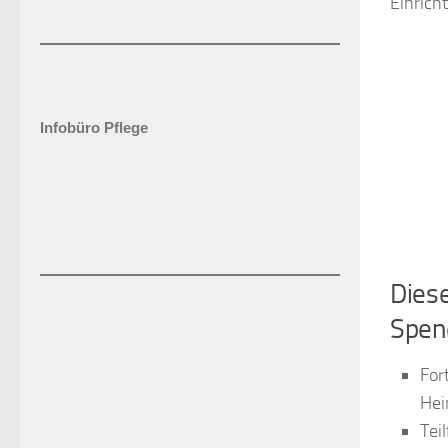
Einrich
Infobüro Pflege
Diese
Spend
For
Hei
Tei