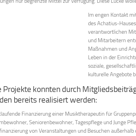
tungen nur begrenzte Mittel zur Verfügung. Diese Lücke woll
Im engen Kontakt mit
des Achatius-Hauses
verantwortlichen Mit
und Mitarbeitern ent
Maßnahmen und Ange
Leben in der Einrich
soziale, gesellschaft
kulturelle Angebote b
 Projekte konnten durch Mitgliedsbeiträ
en bereits realisiert werden:
tlaufende Finanzierung einer Musiktherapeutin für Gruppenpr
mbewohner, Seniorenbewohner, Tagespflege und Junge Pfle
lfinanzierung von Veranstaltungen und Besuchen außerhalb 