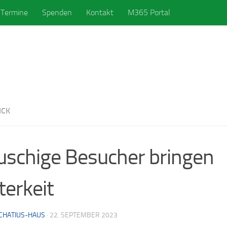
Termine
Spenden
Kontakt
M365 Portal
ICK
uschige Besucher bringen
terkeit
ACHATIUS-HAUS
·
22. SEPTEMBER 2023