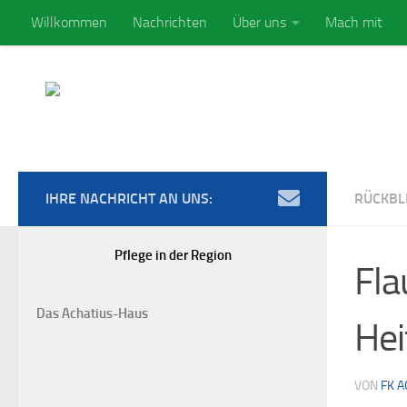
Willkommen
Nachrichten
Über uns
Mach mit
Zum Inhalt springen
IHRE NACHRICHT AN UNS:
RÜCKBL
Pflege in der Region
Fla
Das Achatius-Haus
Hei
VON
FK 