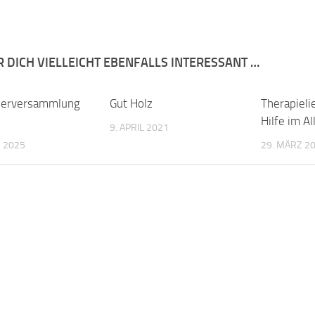
R DICH VIELLEICHT EBENFALLS INTERESSANT …
derversammlung
Gut Holz
Therapieli
Hilfe im Al
9. APRIL 2021
 2025
29. MÄRZ 2