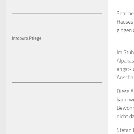
Sehr be
Hauses 
gingen 
Infobüro Pflege
Im Stuh
Alpakas
angst- 
Anschau
Diese A
kann wo
Bewohne
nicht d
Stefan 